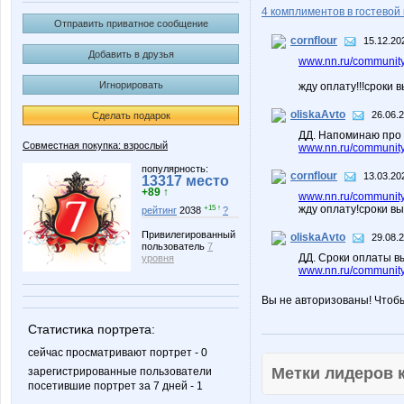
4 комплиментов в гостевой 
Отправить приватное сообщение
cornflour
15.12.20
Добавить в друзья
www.nn.ru/community
Игнорировать
жду оплату!!!сроки 
oliskaAvto
26.06.2
Сделать подарок
ДД. Напоминаю про 
Совместная покупка: взрослый
www.nn.ru/community
популярность:
cornflour
13.03.20
13317 место
+89 ↑
www.nn.ru/community
жду оплату!сроки в
+15 ↑
рейтинг
2038
?
Привилегированный
oliskaAvto
29.08.
пользователь
7
ДД. Сроки оплаты в
уровня
www.nn.ru/community/
Вы не авторизованы! Чтоб
Статистика портрета:
сейчас просматривают портрет - 0
Метки лидеров
зарегистрированные пользователи
посетившие портрет за 7 дней - 1