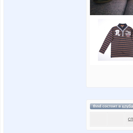
thnd состоит в
клуба
СП